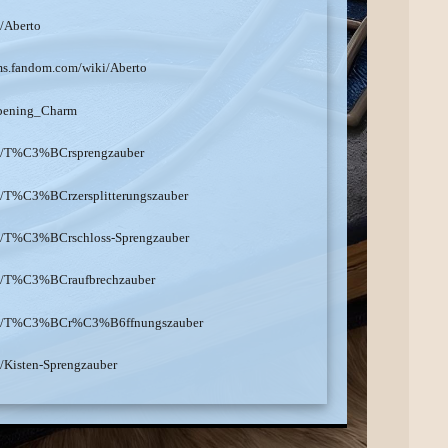
i/Aberto
rms.fandom.com/wiki/Aberto
/Opening_Charm
iki/T%C3%BCrsprengzauber
ki/T%C3%BCrzersplitterungszauber
iki/T%C3%BCrschloss-Sprengzauber
iki/T%C3%BCraufbrechzauber
/wiki/T%C3%BCr%C3%B6ffnungszauber
i/Kisten-Sprengzauber