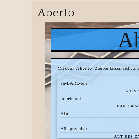
Aberto
Ab
Mit dem
Aberto
-Zauber lassen sich, äh
ah-BARE-toh
AUSS
unbekannt
HANDBEW
Blau
Alltagszauber
ART DES Z