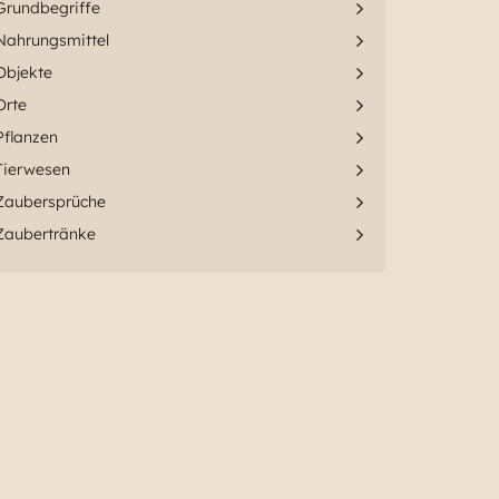
Grundbegriffe
Nahrungsmittel
Objekte
Orte
Pflanzen
Tierwesen
Zaubersprüche
Zaubertränke