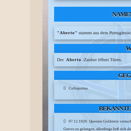
NAME
"Aberto"
stammt aus dem Portugiesisc
W
Der
Aberto
-Zauber öffnet Türen.
GEG
Colloportus
BEKANNTE
07.12.1926: Queenie Goldstein versu
Graves zu gelangen, allerdings ließ sich di