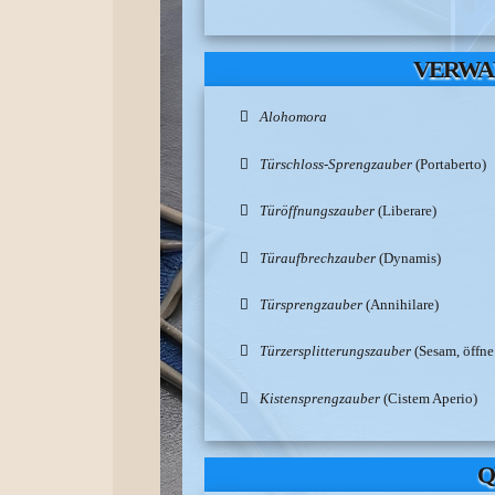
VERWA
Alohomora
Türschloss-Sprengzauber
(Portaberto)
Türöffnungszauber
(Liberare)
Türaufbrechzauber
(Dynamis)
Türsprengzauber
(Annihilare)
Türzersplitterungszauber
(Sesam, öffne
Kistensprengzauber
(Cistem Aperio)
Q