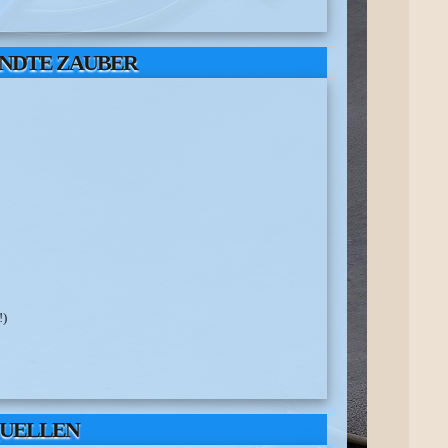
NDTE ZAUBER
!)
UELLEN