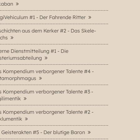
kaban
iVehiculum #1 - Der Fahrende Ritter
chichten aus dem Kerker #2 - Das Skele-
chs
erne Dienstmitteilung #1 - Die
steriumsabteilung
s Kompendium verborgener Talente #4 -
tamorphmagus
s Kompendium verborgener Talente #3 -
ilimentik
s Kompendium verborgener Talente #2 -
klumentik
 Geisterakten #5 - Der blutige Baron