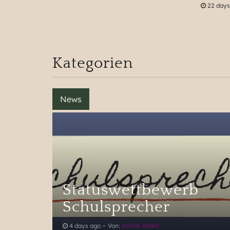
22 days
Kategorien
Statuswettbewerb
Schulsprecher
-
4 days ago
Von:
Achille Allard