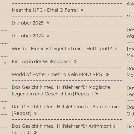
As
Meet the NPC - Ethel O’Farrel
Mag
Inktober 2025
Ges
Inktober 2024
Wa
Was bei Merlin ist eigentlich ein... Hufflepuff?
Int
My
Ein Tag in der Winkelgasse
]
Da
World of Potter - mehr als ein MMO RPG!
Me
 -
Das Gesicht hinter... Hilfslehrer für Magische
Da
Legenden und Geschichten [Repost]
Leg
Das Gesicht hinter... Hilfslehrerin für Astronomie
Da
]
[Repost]
Ok
Das Gesicht hinter... Hilfslehrer für Arithmantik
Die
[Repost]