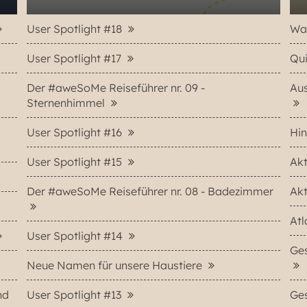
User Spotlight #18
Was
User Spotlight #17
Qui
Der #aweSoMe Reiseführer nr. 09 -
Aus
Sternenhimmel
User Spotlight #16
Hin
User Spotlight #15
Akt
Der #aweSoMe Reiseführer nr. 08 - Badezimmer
Ak
At
User Spotlight #14
Ges
Neue Namen für unsere Haustiere
nd
User Spotlight #13
Ges