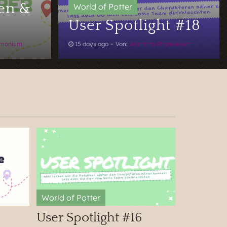
en &
User Spotlight #18
-
amonium
15 days ago
Von:
Araminta Stramonium
User Spotlight #16