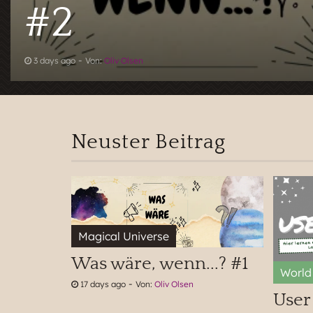
#2
-
3 days ago
Von:
Oliv Olsen
Neuster Beitrag
Was wäre, wenn...? #1
-
17 days ago
Von:
Oliv Olsen
User 