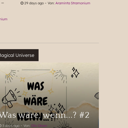
 -
-
29 days ago
Von:
Araminta Stramonium
onium
Was wäre, wenn...? #2
-
3 days ago
Von:
Oliv Olsen