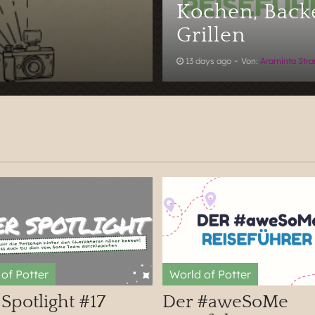
Kochen, Back
Grillen
-
13 days ago
Von:
Araminta Str
Spotlight #17
Der #aweSoMe