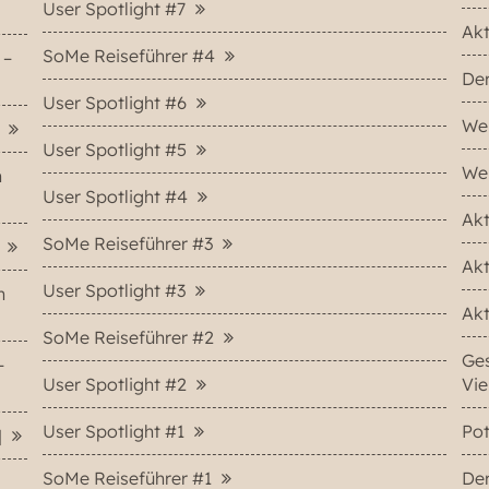
User Spotlight #7
Akt
SoMe Reiseführer #4
 –
Der
User Spotlight #6
Wer
]
User Spotlight #5
Wer
n
User Spotlight #4
Akt
SoMe Reiseführer #3
]
Akt
User Spotlight #3
n
Akt
SoMe Reiseführer #2
Ges
–
User Spotlight #2
Vie
User Spotlight #1
Po
]
SoMe Reiseführer #1
Der