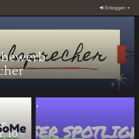
Einloggen
tbewerb
cher
Me
. 10 -