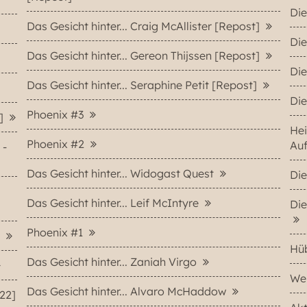
Die
Das Gesicht hinter... Craig McAllister [Repost]
Die
Das Gesicht hinter... Gereon Thijssen [Repost]
Die
Das Gesicht hinter... Seraphine Petit [Repost]
Die
Phoenix #3
2]
Hei
Phoenix #2
Au
 -
Das Gesicht hinter... Widogast Quest
Die
Das Gesicht hinter... Leif McIntyre
Die
Phoenix #1
]
Hü
Das Gesicht hinter... Zaniah Virgo
Wer
Das Gesicht hinter... Alvaro McHaddow
22]