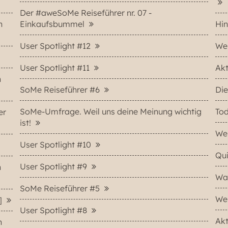
Der #aweSoMe Reiseführer nr. 07 -
n
Einkaufsbummel
Hin
User Spotlight #12
Wer
User Spotlight #11
Akt
n
SoMe Reiseführer #6
Di
SoMe-Umfrage. Weil uns deine Meinung wichtig
To
er
ist!
Wer
User Spotlight #10
Qu
User Spotlight #9
n
Was
SoMe Reiseführer #5
Wer
4]
User Spotlight #8
Ak
n