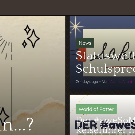
Statuswet
Schulspre
-
4 days ago
Von:
Achille Allard
...?
Der #aweSo
Reiseführer nr