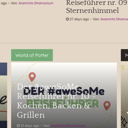
Reiseführer nr. 09
-
 ago
Von:
Araminta Stramonium
Sternenhimmel
-
27 days ago
Von:
Araminta Stram
Der #aweSoMe
Reiseführer nr. 10 -
Kochen, Backen &
Grillen
-
13 days ago
Von:
Araminta Stramonium