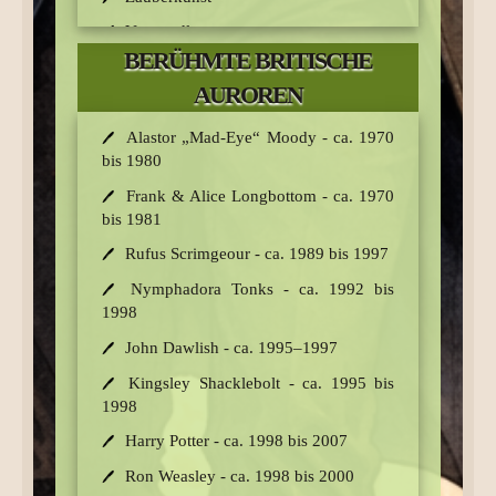
Harry Potter
im Jahr 1998,
Lord
Voldemort
zu Fall.
Verwandlung
BERÜHMTE BRITISCHE
Kräuterkunde
AUROREN
Zaubertränke
Alastor „Mad-Eye“ Moody - ca. 1970
Zu deinen schulischen Qualifikationen führt
bis 1980
das Zaubereiministerium (Aurorenamt)
dazugehörige Aufnahmeprüfungen durch.
Frank & Alice Longbottom - ca. 1970
bis 1981
Diese beinhalten...
Rufus Scrimgeour - ca. 1989 bis 1997
… den Charaktertest - Bewerber
werden auf Belastbarkeit,
Nymphadora Tonks - ca. 1992 bis
Geschicklichkeit und Ausdauer geprüft.
1998
… den Hintergrundcheck - Auch eine
John Dawlish - ca. 1995–1997
Überprüfung des Vorstrafenregisters wird
Kingsley Shacklebolt - ca. 1995 bis
vom Ministerium durchgeführt.
1998
… das Auswahlverfahren - Sollten im
Harry Potter - ca. 1998 bis 2007
Charaktertest und im Hintergrundcheck
ungeeignete Bewerber hervorstechen,
Ron Weasley - ca. 1998 bis 2000
werden diese sofort ausgesondert.