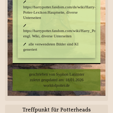
Cormac O’Brien
https://harrypotter.fandom.com/de/wiki/Harry-
Abraham Potter
Potter-Lexikon:Hauptseite, diverse
Unterseiten
Berthilde Roche
Helmut Weiss
https://harrypotter.fandom.com/wiki/Harry_Potter,
Charity Wilkinson
engl. Wiki, diverse Unterseiten
alle verwendeten Bilder sind KI
generiert
geschrieben von Syphon Lannister
zuletzt geupdated am: 18.01.2026
worldofpotter.de
Treffpunkt für Potterheads