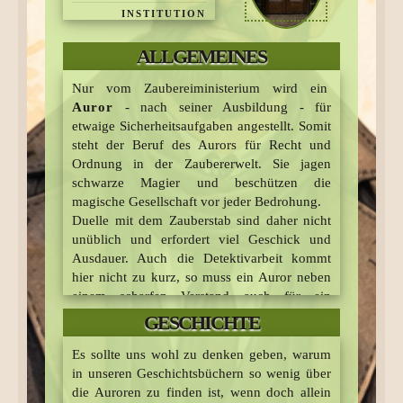
INSTITUTION
Leiter der
ALLGEMEINES
Aurorenzentrale
LEITUNG
Nur vom Zaubereiministerium wird ein
ca. 1733 bis 1747
Auror
- nach seiner Ausbildung - für
GRÜNDUNG IN
etwaige Sicherheitsaufgaben angestellt. Somit
steht der Beruf des Aurors für Recht und
GROSSBRITANNIEN
Ordnung in der Zaubererwelt. Sie jagen
Zaubereiminister
schwarze Magier und beschützen die
Eldritch Diggory
magische Gesellschaft vor jeder Bedrohung.
GRÜNDER IN
Duelle mit dem Zauberstab sind daher nicht
GROSSBRITANNIEN
unüblich und erfordert viel Geschick und
Ausdauer. Auch die Detektivarbeit kommt
hier nicht zu kurz, so muss ein Auror neben
einem scharfen Verstand auch für ein
gewisses Maß an Feingefühl für seine
GESCHICHTE
Klienten/Zeugen usw. haben.
Es sollte uns wohl zu denken geben, warum
Im Zaubereiministerium haben sie ihren Sitz
in unseren Geschichtsbüchern so wenig über
in der Abteilung für Strafverfolgung. Anders
die Auroren zu finden ist, wenn doch allein