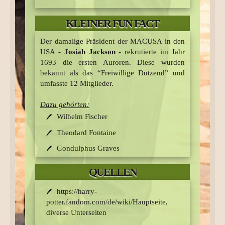
Der Beruf des Aurors war in früheren Jahren
KLEINER FUN FACT
fast schon exklusiv! Während im 19.
Jahrhundert über Jahre hinweg keine neuen
Der damalige Präsident der MACUSA in den
Auroren ausgebildet wurden, kommt dies in
USA -
Josiah Jackson
- rekrutierte im Jahr
der heutigen Zeit immer seltener vor. Sobald
1693 die ersten Auroren. Diese wurden
die Prüfungen des Aurorenamts durch sind,
bekannt als das “Freiwillige Dutzend” und
beginnt eine intensive und 3-jährige
umfasste 12 Mitglieder.
Ausbildung des Ministeriums.
Dazu gehörten:
Diese umfasst...
Wilhelm Fischer
… die Vertiefung der magischen
Theodard Fontaine
Fähigkeiten (Verteidigung, Tarnung u.
Maskierung).
Gondulphus Graves
… Verheimlichungen und das
Robert Grimsditch
Aufspüren.
QUELLEN
Mary Jauncey
… den Kampf gegen schwarze Magie.
https://harry-
Carlos Lopez
potter.fandom.com/de/wiki/Hauptseite,
Mungo MacDuff
diverse Unterseiten