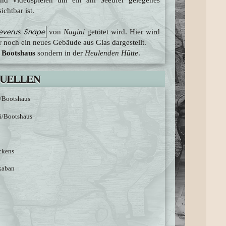
chtbar ist.
everus Snape
von
Nagini
getötet wird. Hier wird
 noch ein neues Gebäude aus Glas dargestellt.
m
Bootshaus
sondern in der
Heulenden Hütte
.
UELLEN
i/Bootshaus
ki/Bootshaus
ckens
skaban