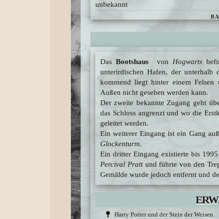
unbekannt
B
Lagerhalle für die Boote
ZWECK DES BA
Das
Bootshaus
von
Hogwarts
befi
unterirdischen Hafen, der unterhalb
kommend liegt hinter einem Felsen 
Außen nicht gesehen werden kann.
Der zweite bekannte Zugang geht übe
das Schloss angrenzt und wo die Erstk
geleitet werden.
Ein weiterer Eingang ist ein Gang auß
Glockenturm
.
Ein dritter Eingang existierte bis 19
Percival Pratt
und führte von den Tre
Gemälde wurde jedoch entfernt und de
ERW
Harry Potter und der Stein der Weisen