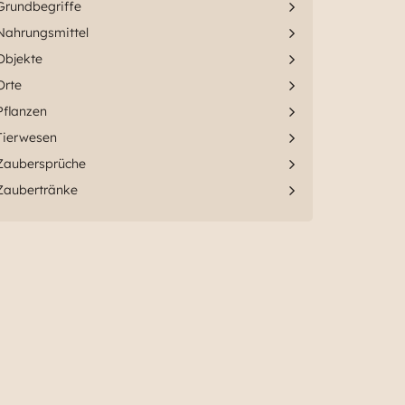
Grundbegriffe
Nahrungsmittel
Objekte
Orte
Pflanzen
Tierwesen
Zaubersprüche
Zaubertränke