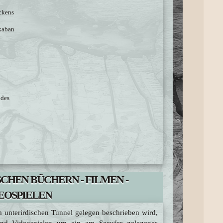
ckens
skaban
odes
CHEN BÜCHERN - FILMEN -
EOSPIELEN
 unterirdischen Tunnel gelegen beschrieben wird,
und Videospielen um ein am Seeufer gelegenes