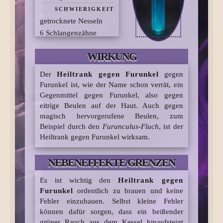
SCHWIERIGKEIT
getrocknete Nesseln
6 Schlangenzähne
4 gehörnte Schnecken
WIRKUNG
2
Stachelschweinstachel
Der
Heiltrank gegen Furunkel
gegen
Scharfzwiebel
Furunkel ist, wie der Name schon verrät, ein
Flubberwurmschleim
Gegenmittel gegen Furunkel, also gegen
Ingwerwurzel
eitrige Beulen auf der Haut. Auch gegen
magisch hervorgerufene Beulen, zum
Schrakestachel
Beispiel durch den
Furunculus-Fluch
, ist der
BEKANNTE ZUTATEN
Heiltrank gegen Furunkel wirksam.
NEBENEFFEKTE/GRENZEN
Es ist wichtig den
Heiltrank gegen
Furunkel
ordentlich zu brauen und keine
Fehler einzubauen. Selbst kleine Fehler
können dafür sorgen, dass ein beißender
grüner Rauch aus dem Kessel hinaufsteigt