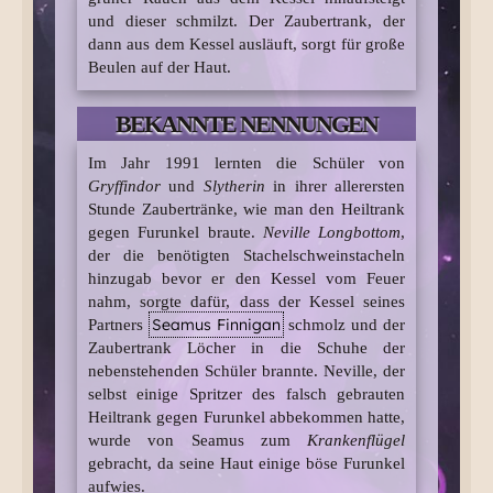
und dieser schmilzt. Der Zaubertrank, der
dann aus dem Kessel ausläuft, sorgt für große
Beulen auf der Haut.
BEKANNTE NENNUNGEN
Im Jahr 1991 lernten die Schüler von
Gryffindor
und
Slytherin
in ihrer allerersten
Stunde Zaubertränke, wie man den Heiltrank
gegen Furunkel braute.
Neville Longbottom
,
der die benötigten Stachelschweinstacheln
hinzugab bevor er den Kessel vom Feuer
nahm, sorgte dafür, dass der Kessel seines
Seamus Finnigan
Partners
schmolz und der
Zaubertrank Löcher in die Schuhe der
nebenstehenden Schüler brannte. Neville, der
selbst einige Spritzer des falsch gebrauten
Heiltrank gegen Furunkel abbekommen hatte,
wurde von Seamus zum
Krankenflügel
gebracht, da seine Haut einige böse Furunkel
aufwies.