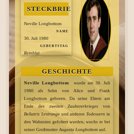
STECKBRIEF
Neville Longbottom
NAME
30. Juli 1980
GEBURTSTAG
Reinblut
BLUTSTATUS
Gryffindor/Hogwarts
GESCHICHTE
HAUS/SCHULE
Kirsche, Einhornhaar
Neville Longbottom
wurde am 30. Juli
ZAUBERSTAB
1980 als Sohn von Alice und Frank
Auror
(kurzfristig)/
Longbottom geboren. Da seine Eltern am
Professor für
Ende des
zweiten Zaubererkrieges
von
Kräuterkunde
Bellatrix Lestrange
und anderen
Todessern
in
BERUF
den Wahnsinn gefoltert wurden, wuchs er bei
seiner Großmutter
Augusta Longbottom
auf.