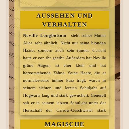
Stunde
Flugunterricht
, in der er sich,
aufgrund seiner Tollpatschigkeit und seiner
AUSSEHEN UND
Angst vorm Fliegen, das Handgelenk brach.
VERHALTEN
Auch zeigte er in seinem zweiten Schuljahr in
dem von
Gilderoy Lockhart
gegründeten
Neville Longbottom
sieht seiner Mutter
Duellierklub
, dass ihm die einfachsten
Alice sehr ähnlich. Nicht nur seine blonden
Entwaffnungszauber nicht gelangen.
Haare, sondern auch sein rundes Gesicht
Auch in seinem dritten Schuljahr hatte sich
hatte er von ihr geerbt. Außerdem hat Neville
sein Selbstbewusstsein, vor allem in Bezug
grüne Augen, ist eher klein und hat
auf seine magischen Fähigkeiten, nicht
hervorstehende Zähne. Seine Haare, die er
verbessert. Allerdings hatte er nun einen
normalerweise immer kurz trägt, waren in
Professor in
Verteidigung gegen die dunklen
seinem siebten und letzten Schuljahr auf
Künste
, der versuchte, dieses
Hogwarts lang und stark gewuchert. Generell
Selbstbewusstsein aufzubauen.
Remus Lupin
,
sah er in seinem letzten Schuljahr unter der
sein Professor, half ihm, sich seinem
Irrwicht
,
Herrschaft der Carrow-Geschwister stark
also seiner größten Angst zu stellen. In dieser
heruntergekommen aus. Er hatte ein stark
Unterrichtsstunde stellte sich heraus, dass
MAGISCHE
geschwollenes Auge und viele Narben und
Neville Longbottoms
Irrwicht der