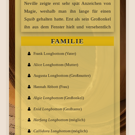
Neville zeigte erst sehr spät Anzeichen von
Magie, weshalb man ihn lange für einen
Squib
gehalten hatte. Erst als sein Großonkel
ihn aus dem Fenster hielt und versehentlich
losließ, hopste Neville über den Boden und
FAMILIE
zeigte so, dass er ebenfalls magisch begabt
war.
Frank Longbottom (Vater)
Am 01. September 1991 kam
Neville
Alice Longbottom (Mutter)
Longbottom
nach Hogwarts und wurde in
das Haus Gryffindor einsortiert. Er teilte sich
Augusta Longbottom (Großmutter)
einen Schlafsaal mit
Harry Potter
,
Ron
Hannah Abbott (Frau)
Seamus
Weasley
,
Dean Thomas
und
Finnigan
.
Algie Longbottom
(Großonkel)
Schon im ersten Schuljahr zeigte sich, dass
Enid Longbottom
(Großtante)
Neville in der Schule, von Kräuterkunde
Harfang Longbottom
(möglich)
abgesehen, nicht sonderlich gute Leistungen
erzielte. So zum Beispiel auch in der ersten
Callidora Longbottom
(möglich)