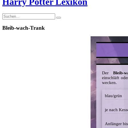
Harry Potter Lexikon
Bleib-wach-Trank
Der
Bleib-w
einschläft od
wecken.
blau/grün
je nach Kess
Anfänger bis