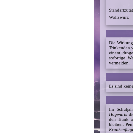
Standartzu
Wolfswurz
Die Wirkun
Trinkenden 
einem droge
sofortige W
vermeiden.
Es sind kei
Im Schuljah
Hogwarts
di
den Trank 
bleiben. Pe
Krankenflüg