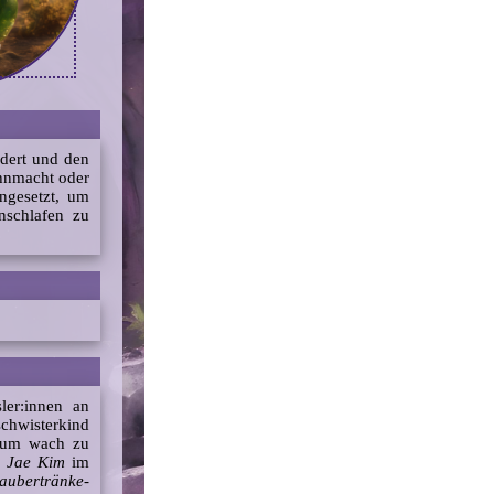
ndert und den
hnmacht oder
ngesetzt, um
nschlafen zu
sler:innen an
chwisterkind
um wach zu
n
Jae Kim
im
aubertränke-