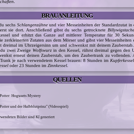
chaften
.
BRAUANLEITUNG
 du sechs
Schlangenzähne
und vier Messeinheiten der Standardzutat in
erst sie dort. Anschließend gibst du sechs getrocknete
Billywigstach
kessel und erhitzt das Ganze auf mittlerer Temperatur für 30 Seku
e zerkleinerten Zutaten aus dem Mörser und gibst vier Messeinheiten
st dreimal im Uhrzeigersinn um und schwenkst mit deinem Zauberstab
st du zwei Zweige
Wolfswurz
in den Kessel, rührst dreimal gegen den 
enkst erneut deinen Zauberstab, um den Zaubertrank zu vollenden. 
n Trank je nach verwendetem Kessel brauen: 8 Stunden im
Kupferkesse
essel
oder 23 Stunden im
Zinnkessel
.
QUELLEN
 Potter: Hogwarts Mystery
Potter und der Halbblutprinz" (Videospiel)
rwendeten Bilder sind KI generiert