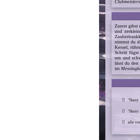
Clubmeisters
Zuerst gibst
und zerklein
Zaubertrank
nimmst du di
Kessel, rühr
Schritt füg
um und schw
lässt du de
im
Messingk
"Harry
"Harry 
alle ve