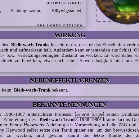
SCHWIERIGKEIT
tat, Schlangenzahn, Billywigstachel,
BEKANNTE ZUTATEN
WIRKUNG
g des
Bleib-wach-Tranks
besteht darin, dass er das Einschlafen verhi
wach und aufmerksam hält. Außerdem kann er jemanden aus Schlaf, O
n- bzw. verletzungsbedingten Zustand aufwecken. Er wird daher ei
achheit zu bewirken, etwa nach einer Bewusstlosigkeit oder um Ei
NEBENEFFEKTE/GRENZEN
ne beim
Bleib-wach-Trank
bekannt.
BEKANNTE NENNUNGEN
r 1986-1987 unterrichtete Professor
seinen Drittkläs
Severus Snape
e Zubereitung des
Bleib-wach-Tranks
1988-1989 braute Jacobs Ges
unter
Penny Haywoods
Anleitung als Vorbereitung auf die
ZAG
und 
nny Haywood selbst setzte den Trank später ein, um den bewusstlose
el
zu wecken, und gewann damit die letzte Runde der
Z