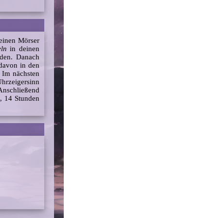
 einen Mörser
eln
in deinen
nden. Danach
 davon in den
. Im nächsten
Uhrzeigersinn
Anschließend
l
, 14 Stunden