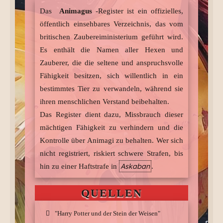
Peter Pettigrew
- graue Ratte
Das
Animagus
-Register ist ein offizielles,
Rita Kimmkorn
- blauer Käfer
öffentlich einsehbares Verzeichnis, das vom
britischen Zaubereiministerium geführt wird.
Talbott Wingers Mutter
- Weißer Schwan
Es enthält die Namen aller Hexen und
Talbott Winger
- Adler
Zauberer, die die seltene und anspruchsvolle
Fähigkeit besitzen, sich willentlich in ein
Olivier Kikkert
- Frosch
bestimmtes Tier zu verwandeln, während sie
Vega
- Wüstenfuchs
ihren menschlichen Verstand beibehalten.
Das Register dient dazu, Missbrauch dieser
Adrian Tutley
- Rennmaus
mächtigen Fähigkeit zu verhindern und die
Bly
- Lemur
Kontrolle über Animagi zu behalten. Wer sich
Ambrose Turner
- Rennmaus
nicht registriert, riskiert schwere Strafen, bis
Askaban
hin zu einer Haftstrafe in
.
QUELLEN
"Harry Potter und der Stein der Weisen"