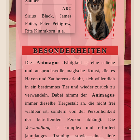
Zauber
ART
Sirius Black, James
Potter, Peter Pettigrew,
Rita Kimmkorn, u.a.
BEKANNTE ANIMAGI
Verpflichtung zum
BESONDERHEITEN
Eintrag im
Animagus-
Register
Die
Animagus
-Fähigkeit ist eine seltene
BESONDERHEIT
und anspruchsvolle magische Kunst, die es
Hexen und Zauberern erlaubt, sich willentlich
in ein bestimmtes Tier und wieder zurück zu
verwandeln. Dabei nimmt der
Animagus
immer dieselbe Tiergestalt an, die nicht frei
wählbar ist, sondern von der Persönlichkeit
der betreffenden Person abhängt. Die
Verwandlung
ist komplex und erfordert
jahrelanges Training sowie eine tiefe