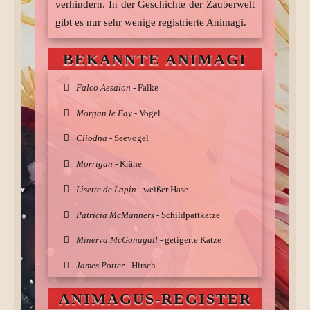
verhindern. In der Geschichte der Zauberwelt
gibt es nur sehr wenige registrierte Animagi.
BEKANNTE ANIMAGI
Falco Aesalon
- Falke
Morgan le Fay
- Vogel
Cliodna
- Seevogel
Morrigan
- Krähe
Lisette de Lapin
- weißer Hase
Patricia McManners
- Schildpattkatze
Minerva McGonagall
- getigerte Katze
James Potter
- Hirsch
Sirius Black - schwarzer Hund
ANIMAGUS-REGISTER