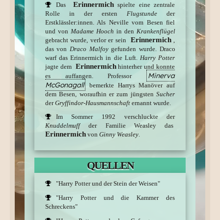
Erinnermich
Das
spielte eine zentrale
Rolle in der ersten
Flugstunde
der
Erstklässler:innen. Als Neville vom Besen fiel
und von
Madame Hooch
in den
Krankenflügel
Erinnermich
gebracht wurde, verlor er sein
,
das von
Draco Malfoy
gefunden wurde. Draco
warf das Erinnermich in die Luft.
Harry Potter
Erinnermich
jagte dem
hinterher und konnte
Minerva
es auffangen. Professor
McGonagall
bemerkte Harrys Manöver auf
dem Besen, woraufhin er zum jüngsten
Sucher
der
Gryffindor-Hausmannschaft
ernannt wurde.
Im Sommer 1992 verschluckte der
Knuddelmuff
der Familie Weasley das
Erinnermich
von
Ginny Weasley
.
QUELLEN
"Harry Potter und der Stein der Weisen"
"Harry Potter und die Kammer des
Schreckens"