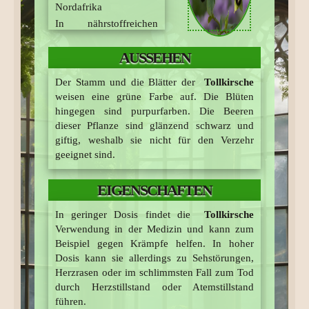
Nordafrika
In nährstoffreichen
Kalkböden, an
AUSSEHEN
Waldrändern oder
Waldlichtungen
Der Stamm und die Blätter der
Tollkirsche
VORKOMMEN
weisen eine grüne Farbe auf. Die Blüten
z.B. Belladonna-Essenz
hingegen sind purpurfarben. Die Beeren
dieser Pflanze sind glänzend schwarz und
BEKANNTE
giftig, weshalb sie nicht für den Verzehr
VERWENDUNG(EN)
geeignet sind.
NAMENSHERKUNFT
EIGENSCHAFTEN
Bella donna
stammt
In geringer Dosis findet die
Tollkirsche
aus dem lateinischen
Verwendung in der Medizin und kann zum
und italienischen und
Beispiel gegen Krämpfe helfen. In hoher
bedeutet
Dosis kann sie allerdings zu Sehstörungen,
“schöne
Herzrasen oder im schlimmsten Fall zum Tod
Frau”
. Die
durch Herzstillstand oder Atemstillstand
Tollkirsche
hat
führen.
diesen Namen, weil