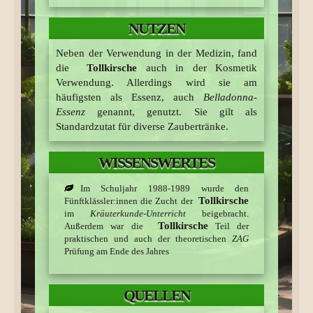
Frauen zur Erweiterung
NUTZEN
ihrer Pupillen den Saft
der
Tollkirsche
Neben der Verwendung in der Medizin, fand
tranken und somit
die
Tollkirsche
auch in der Kosmetik
attraktiver wirkten.
Verwendung. Allerdings wird sie am
häufigsten als Essenz, auch
Belladonna-
Die
Tollkirsche
hatte
Essenz
genannt, genutzt. Sie gilt als
die Fähigkeit
Standardzutat für diverse Zaubertränke.
Erregungszustände
auszulösen, die man
WISSENSWERTES
mit Tollwut vergleichen
konnte
Im Schuljahr 1988-1989 wurde den
Tollkirsche
Fünftklässler:innen die Zucht der
im
Kräuterkunde-Unterricht
beigebracht.
Tollkirsche
Außerdem war die
Teil der
praktischen und auch der theoretischen
ZAG
Prüfung am Ende des Jahres
QUELLEN