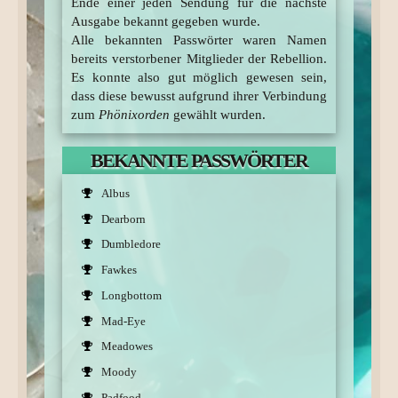
Ende einer jeden Sendung für die nächste
Ausgabe bekannt gegeben wurde.
Alle bekannten Passwörter waren Namen
bereits verstorbener Mitglieder der Rebellion.
Es konnte also gut möglich gewesen sein,
dass diese bewusst aufgrund ihrer Verbindung
zum
Phönixorden
gewählt wurden.
BEKANNTE PASSWÖRTER
Albus
Dearborn
Dumbledore
Fawkes
Longbottom
Mad-Eye
Meadowes
Moody
Padfood