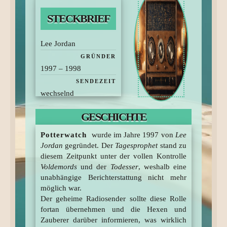
STECKBRIEF
Lee Jordan
GRÜNDER
1997 – 1998
SENDEZEIT
wechselnd
STANDORT
GESCHICHTE
Kingsley Shacklebolt,
Remus Lupin, Fred und
Potterwatch
wurde im Jahre 1997 von
Lee
George Weasley
Jordan
gegründet. Der
Tagesprophet
stand zu
diesem Zeitpunkt unter der vollen Kontrolle
MITGLIEDER
Voldemords
und der
Todesser
, weshalb eine
unabhängige Berichterstattung nicht mehr
möglich war.
Der geheime Radiosender sollte diese Rolle
fortan übernehmen und die Hexen und
Zauberer darüber informieren, was wirklich